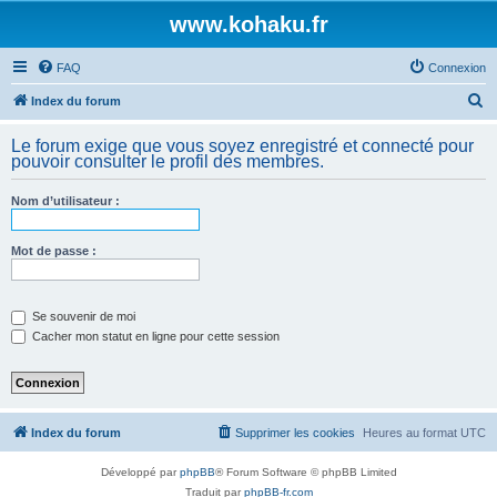
www.kohaku.fr
FAQ
Connexion
R
Index du forum
e
Le forum exige que vous soyez enregistré et connecté pour
c
pouvoir consulter le profil des membres.
h
Nom d’utilisateur :
e
r
Mot de passe :
c
h
e
Se souvenir de moi
Cacher mon statut en ligne pour cette session
r
Index du forum
Supprimer les cookies
Heures au format
UTC
Développé par
phpBB
® Forum Software © phpBB Limited
Traduit par
phpBB-fr.com