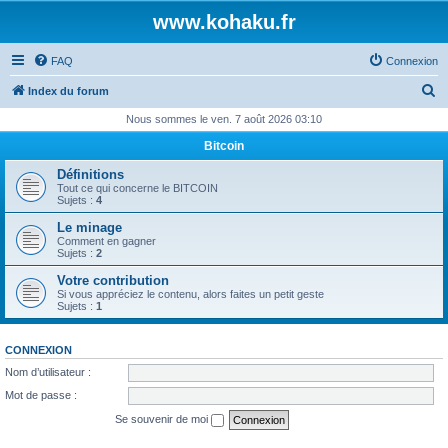
www.kohaku.fr
FAQ
Connexion
R
Index du forum
e
Nous sommes le ven. 7 août 2026 03:10
c
Bitcoin
h
Définitions
e
Tout ce qui concerne le BITCOIN
Sujets :
4
r
Le minage
c
Comment en gagner
Sujets :
2
h
Votre contribution
e
Si vous appréciez le contenu, alors faites un petit geste
Sujets :
1
r
CONNEXION
Nom d’utilisateur :
Mot de passe :
Se souvenir de moi