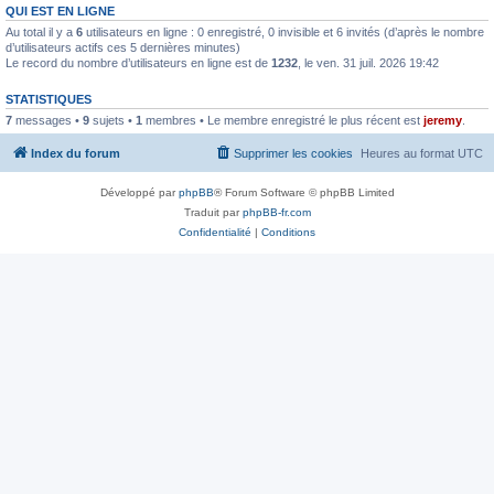
QUI EST EN LIGNE
Au total il y a
6
utilisateurs en ligne : 0 enregistré, 0 invisible et 6 invités (d’après le nombre
d’utilisateurs actifs ces 5 dernières minutes)
Le record du nombre d’utilisateurs en ligne est de
1232
, le ven. 31 juil. 2026 19:42
STATISTIQUES
7
messages •
9
sujets •
1
membres • Le membre enregistré le plus récent est
jeremy
.
Index du forum
Supprimer les cookies
Heures au format
UTC
Développé par
phpBB
® Forum Software © phpBB Limited
Traduit par
phpBB-fr.com
Confidentialité
|
Conditions