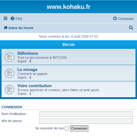
www.kohaku.fr
FAQ
Connexion
R
Index du forum
e
Nous sommes le jeu. 6 août 2026 07:52
c
Bitcoin
h
Définitions
e
Tout ce qui concerne le BITCOIN
Sujets :
4
r
Le minage
c
Comment en gagner
Sujets :
2
h
Votre contribution
e
Si vous appréciez le contenu, alors faites un petit geste
Sujets :
1
r
CONNEXION
Nom d’utilisateur :
Mot de passe :
Se souvenir de moi