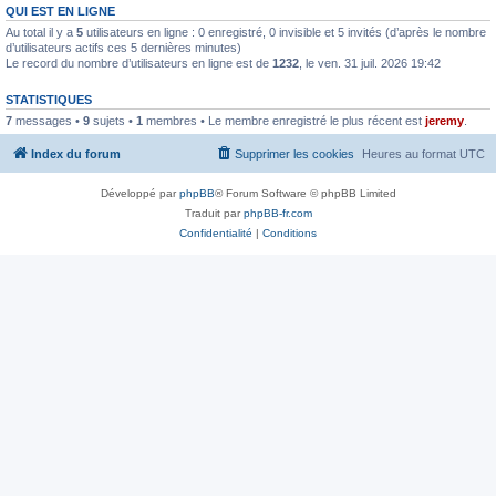
QUI EST EN LIGNE
Au total il y a
5
utilisateurs en ligne : 0 enregistré, 0 invisible et 5 invités (d’après le nombre
d’utilisateurs actifs ces 5 dernières minutes)
Le record du nombre d’utilisateurs en ligne est de
1232
, le ven. 31 juil. 2026 19:42
STATISTIQUES
7
messages •
9
sujets •
1
membres • Le membre enregistré le plus récent est
jeremy
.
Index du forum
Supprimer les cookies
Heures au format
UTC
Développé par
phpBB
® Forum Software © phpBB Limited
Traduit par
phpBB-fr.com
Confidentialité
|
Conditions