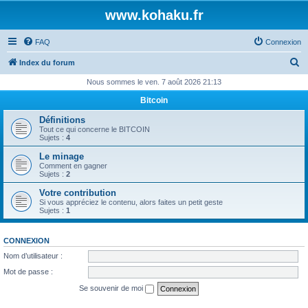
www.kohaku.fr
FAQ
Connexion
R
Index du forum
e
Nous sommes le ven. 7 août 2026 21:13
c
Bitcoin
h
Définitions
e
Tout ce qui concerne le BITCOIN
Sujets :
4
r
Le minage
c
Comment en gagner
Sujets :
2
h
Votre contribution
e
Si vous appréciez le contenu, alors faites un petit geste
Sujets :
1
r
CONNEXION
Nom d’utilisateur :
Mot de passe :
Se souvenir de moi