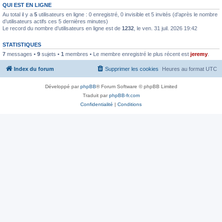
QUI EST EN LIGNE
Au total il y a
5
utilisateurs en ligne : 0 enregistré, 0 invisible et 5 invités (d’après le nombre
d’utilisateurs actifs ces 5 dernières minutes)
Le record du nombre d’utilisateurs en ligne est de
1232
, le ven. 31 juil. 2026 19:42
STATISTIQUES
7
messages •
9
sujets •
1
membres • Le membre enregistré le plus récent est
jeremy
.
Index du forum
Supprimer les cookies
Heures au format
UTC
Développé par
phpBB
® Forum Software © phpBB Limited
Traduit par
phpBB-fr.com
Confidentialité
|
Conditions