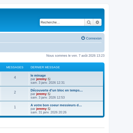
Rechercher
Recherche avancé
Connexion
Nous sommes le ven. 7 août 2026 13:23
MESSAGES
DERNIER MESSAGE
le minage
4
V
par
jeremy
o
sam. 3 janv. 2026 12:31
i
r
Découverte d'un bloc en temps…
2
l
V
par
jeremy
e
o
sam. 3 janv. 2026 12:53
d
i
e
r
A votre bon coeur messieurs d…
1
r
l
V
par
jeremy
n
e
o
sam. 31 janv. 2026 20:26
i
d
i
e
e
r
r
r
l
m
n
e
e
i
d
s
e