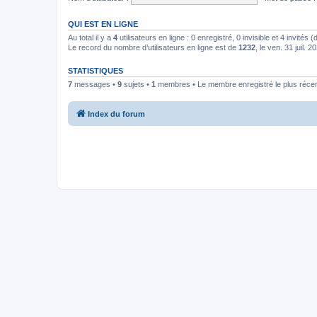
QUI EST EN LIGNE
Au total il y a
4
utilisateurs en ligne : 0 enregistré, 0 invisible et 4 invités
Le record du nombre d’utilisateurs en ligne est de
1232
, le ven. 31 juil. 
STATISTIQUES
7
messages •
9
sujets •
1
membres • Le membre enregistré le plus réce
Index du forum