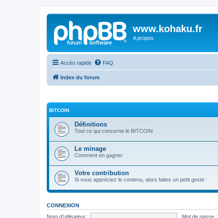
www.kohaku.fr
A propos
Accès rapide
FAQ
Index du forum
BITCOIN
Définitions
Tout ce qui concerne le BITCOIN
Le minage
Comment en gagner
Votre contribution
Si vous appréciez le contenu, alors faites un petit geste
CONNEXION
Nom d’utilisateur :
Mot de passe :