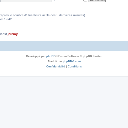
 (d’après le nombre d’utilisateurs actifs ces 5 dernières minutes)
2026 19:42
nt est
jeremy
.
Développé par
phpBB
® Forum Software © phpBB Limited
Traduit par
phpBB-fr.com
Confidentialité
|
Conditions