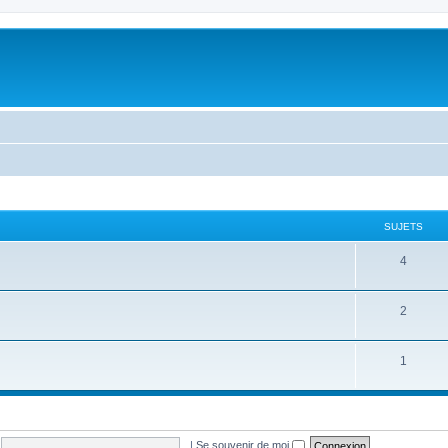
SUJETS
4
2
1
|
Se souvenir de moi