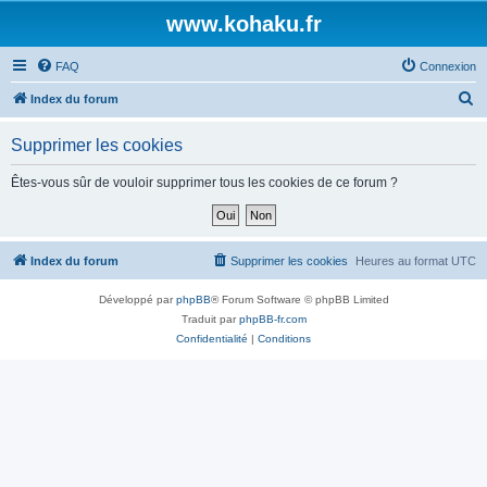
www.kohaku.fr
FAQ
Connexion
R
Index du forum
e
Supprimer les cookies
c
h
Êtes-vous sûr de vouloir supprimer tous les cookies de ce forum ?
e
r
c
Index du forum
Supprimer les cookies
Heures au format
UTC
h
Développé par
phpBB
® Forum Software © phpBB Limited
e
Traduit par
phpBB-fr.com
r
Confidentialité
|
Conditions