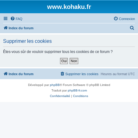
www.kohaku.fr
FAQ
Connexion
R
Index du forum
e
Supprimer les cookies
c
h
Êtes-vous sûr de vouloir supprimer tous les cookies de ce forum ?
e
r
c
Index du forum
Supprimer les cookies
Heures au format
UTC
h
Développé par
phpBB
® Forum Software © phpBB Limited
e
Traduit par
phpBB-fr.com
r
Confidentialité
|
Conditions