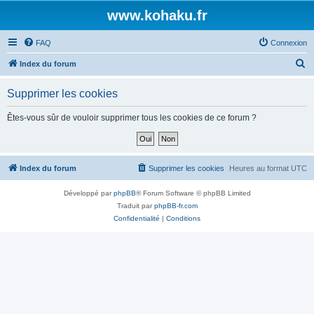
www.kohaku.fr
FAQ
Connexion
R
Index du forum
e
Supprimer les cookies
c
h
Êtes-vous sûr de vouloir supprimer tous les cookies de ce forum ?
e
r
c
Index du forum
Supprimer les cookies
Heures au format
UTC
h
Développé par
phpBB
® Forum Software © phpBB Limited
e
Traduit par
phpBB-fr.com
r
Confidentialité
|
Conditions