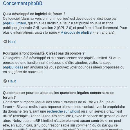
Concernant phpBB
Qui a développé ce logiciel de forum ?
Ce logiciel (dans sa version non modifiée) est développé et distribué par
phpBB Limited
, qui en a les droits d’auteur. Il est publié sous la licence
publique générale GNU version 2 (GPL-2.0) et peut être diffusé librement. Pour
plus d’informations, visitez la page «
À propos de phpBB
» (en anglais).
Haut
Pourquoi la fonctionnalité X n’est pas disponible ?
Ce logiciel a été développé et mis sous licence par phpBB Limited. Si vous
pensez qu’une fonctionnalité nécessite d’être ajoutée, visitez la page
phpBB Ideas
(en anglais) où vous pouvez voter pour des idées proposées ou
en suggérer de nouvelles.
Haut
Qui contacter pour les abus ou les questions légales concernant ce
forum ?
Contactez n’importe lequel des administrateurs de la liste « L’équipe du
forum ». Si vous restez sans réponse alors prenez contact avec le propriétaire
du domaine (en faisant une
recherche sur whois
) ou si un service gratuit est
utilisé (exemple : Yahoo!, Free, f2s.com, etc.), avec le service de gestion ou des
abus. Notez que phpBB Limited
n’a absolument aucun contrôle
et ne peut
être, en aucun cas, tenu pour responsable sur
comment
,
où
ou
par qui
ce