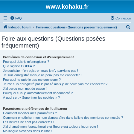
www.kohaku.fr
FAQ
Connexion
R
Index du forum
Foire aux questions (Questions posées fréquemment)
e
Foire aux questions (Questions posées
c
fréquemment)
h
e
Problèmes de connexion et d’enregistrement
Pourquoi dois-je m’enregistrer ?
r
Que signifie COPPA ?
c
Je souhaite m’enregistrer, mais je n’y parviens pas !
Je suis enregistré mais je ne peux pas me connecter !
h
Pourquoi ne puis-je pas me connecter ?
Je me suis enregistré par le passé mais je ne peux plus me connecter ?!
e
J’ai perdu mon mot de passe !
r
Pourquoi suis-je automatiquement déconnecté ?
À quoi sert « Supprimer les cookies » ?
Paramètres et préférences de l’utilisateur
Comment modifier mes paramètres ?
Comment empêcher mon nom d’apparaître dans la liste des membres connectés ?
Les heures ne sont pas correctes !
J’ai changé mon fuseau horaire et l’heure est toujours incorrecte !
Ma langue n’est pas dans la liste !