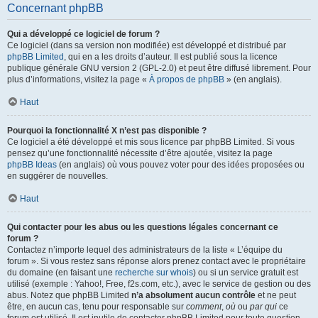
Concernant phpBB
Qui a développé ce logiciel de forum ?
Ce logiciel (dans sa version non modifiée) est développé et distribué par
phpBB Limited
, qui en a les droits d’auteur. Il est publié sous la licence
publique générale GNU version 2 (GPL-2.0) et peut être diffusé librement. Pour
plus d’informations, visitez la page «
À propos de phpBB
» (en anglais).
Haut
Pourquoi la fonctionnalité X n’est pas disponible ?
Ce logiciel a été développé et mis sous licence par phpBB Limited. Si vous
pensez qu’une fonctionnalité nécessite d’être ajoutée, visitez la page
phpBB Ideas
(en anglais) où vous pouvez voter pour des idées proposées ou
en suggérer de nouvelles.
Haut
Qui contacter pour les abus ou les questions légales concernant ce
forum ?
Contactez n’importe lequel des administrateurs de la liste « L’équipe du
forum ». Si vous restez sans réponse alors prenez contact avec le propriétaire
du domaine (en faisant une
recherche sur whois
) ou si un service gratuit est
utilisé (exemple : Yahoo!, Free, f2s.com, etc.), avec le service de gestion ou des
abus. Notez que phpBB Limited
n’a absolument aucun contrôle
et ne peut
être, en aucun cas, tenu pour responsable sur
comment
,
où
ou
par qui
ce