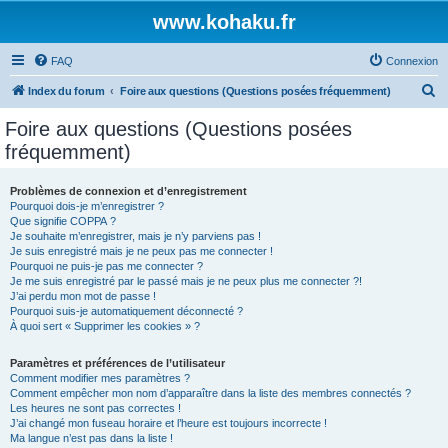
www.kohaku.fr
FAQ
Connexion
R
Index du forum
Foire aux questions (Questions posées fréquemment)
e
Foire aux questions (Questions posées
c
fréquemment)
h
e
Problèmes de connexion et d’enregistrement
Pourquoi dois-je m’enregistrer ?
r
Que signifie COPPA ?
c
Je souhaite m’enregistrer, mais je n’y parviens pas !
Je suis enregistré mais je ne peux pas me connecter !
h
Pourquoi ne puis-je pas me connecter ?
Je me suis enregistré par le passé mais je ne peux plus me connecter ?!
e
J’ai perdu mon mot de passe !
r
Pourquoi suis-je automatiquement déconnecté ?
À quoi sert « Supprimer les cookies » ?
Paramètres et préférences de l’utilisateur
Comment modifier mes paramètres ?
Comment empêcher mon nom d’apparaître dans la liste des membres connectés ?
Les heures ne sont pas correctes !
J’ai changé mon fuseau horaire et l’heure est toujours incorrecte !
Ma langue n’est pas dans la liste !