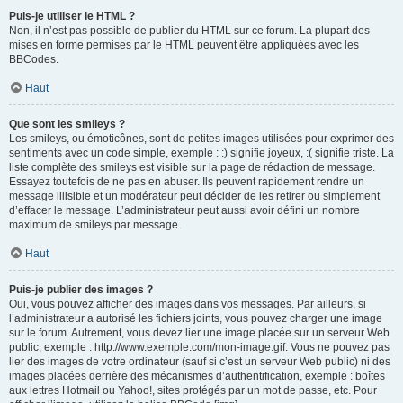
Puis-je utiliser le HTML ?
Non, il n’est pas possible de publier du HTML sur ce forum. La plupart des
mises en forme permises par le HTML peuvent être appliquées avec les
BBCodes.
Haut
Que sont les smileys ?
Les smileys, ou émoticônes, sont de petites images utilisées pour exprimer des
sentiments avec un code simple, exemple : :) signifie joyeux, :( signifie triste. La
liste complète des smileys est visible sur la page de rédaction de message.
Essayez toutefois de ne pas en abuser. Ils peuvent rapidement rendre un
message illisible et un modérateur peut décider de les retirer ou simplement
d’effacer le message. L’administrateur peut aussi avoir défini un nombre
maximum de smileys par message.
Haut
Puis-je publier des images ?
Oui, vous pouvez afficher des images dans vos messages. Par ailleurs, si
l’administrateur a autorisé les fichiers joints, vous pouvez charger une image
sur le forum. Autrement, vous devez lier une image placée sur un serveur Web
public, exemple : http://www.exemple.com/mon-image.gif. Vous ne pouvez pas
lier des images de votre ordinateur (sauf si c’est un serveur Web public) ni des
images placées derrière des mécanismes d’authentification, exemple : boîtes
aux lettres Hotmail ou Yahoo!, sites protégés par un mot de passe, etc. Pour