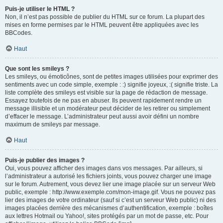
Puis-je utiliser le HTML ?
Non, il n’est pas possible de publier du HTML sur ce forum. La plupart des
mises en forme permises par le HTML peuvent être appliquées avec les
BBCodes.
Haut
Que sont les smileys ?
Les smileys, ou émoticônes, sont de petites images utilisées pour exprimer des
sentiments avec un code simple, exemple : :) signifie joyeux, :( signifie triste. La
liste complète des smileys est visible sur la page de rédaction de message.
Essayez toutefois de ne pas en abuser. Ils peuvent rapidement rendre un
message illisible et un modérateur peut décider de les retirer ou simplement
d’effacer le message. L’administrateur peut aussi avoir défini un nombre
maximum de smileys par message.
Haut
Puis-je publier des images ?
Oui, vous pouvez afficher des images dans vos messages. Par ailleurs, si
l’administrateur a autorisé les fichiers joints, vous pouvez charger une image
sur le forum. Autrement, vous devez lier une image placée sur un serveur Web
public, exemple : http://www.exemple.com/mon-image.gif. Vous ne pouvez pas
lier des images de votre ordinateur (sauf si c’est un serveur Web public) ni des
images placées derrière des mécanismes d’authentification, exemple : boîtes
aux lettres Hotmail ou Yahoo!, sites protégés par un mot de passe, etc. Pour