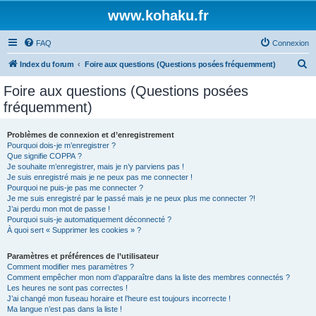
www.kohaku.fr
FAQ
Connexion
R
Index du forum
Foire aux questions (Questions posées fréquemment)
e
Foire aux questions (Questions posées
c
fréquemment)
h
e
Problèmes de connexion et d’enregistrement
Pourquoi dois-je m’enregistrer ?
r
Que signifie COPPA ?
c
Je souhaite m’enregistrer, mais je n’y parviens pas !
Je suis enregistré mais je ne peux pas me connecter !
h
Pourquoi ne puis-je pas me connecter ?
Je me suis enregistré par le passé mais je ne peux plus me connecter ?!
e
J’ai perdu mon mot de passe !
r
Pourquoi suis-je automatiquement déconnecté ?
À quoi sert « Supprimer les cookies » ?
Paramètres et préférences de l’utilisateur
Comment modifier mes paramètres ?
Comment empêcher mon nom d’apparaître dans la liste des membres connectés ?
Les heures ne sont pas correctes !
J’ai changé mon fuseau horaire et l’heure est toujours incorrecte !
Ma langue n’est pas dans la liste !