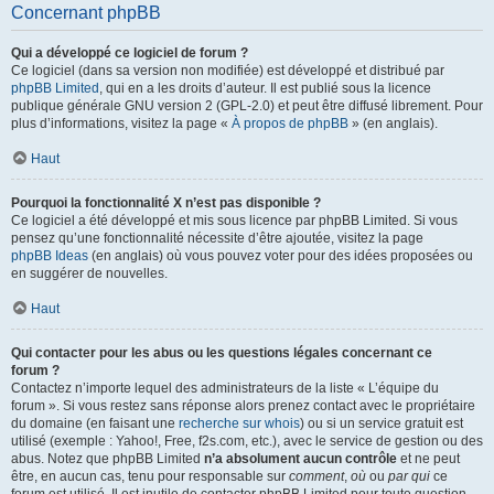
Concernant phpBB
Qui a développé ce logiciel de forum ?
Ce logiciel (dans sa version non modifiée) est développé et distribué par
phpBB Limited
, qui en a les droits d’auteur. Il est publié sous la licence
publique générale GNU version 2 (GPL-2.0) et peut être diffusé librement. Pour
plus d’informations, visitez la page «
À propos de phpBB
» (en anglais).
Haut
Pourquoi la fonctionnalité X n’est pas disponible ?
Ce logiciel a été développé et mis sous licence par phpBB Limited. Si vous
pensez qu’une fonctionnalité nécessite d’être ajoutée, visitez la page
phpBB Ideas
(en anglais) où vous pouvez voter pour des idées proposées ou
en suggérer de nouvelles.
Haut
Qui contacter pour les abus ou les questions légales concernant ce
forum ?
Contactez n’importe lequel des administrateurs de la liste « L’équipe du
forum ». Si vous restez sans réponse alors prenez contact avec le propriétaire
du domaine (en faisant une
recherche sur whois
) ou si un service gratuit est
utilisé (exemple : Yahoo!, Free, f2s.com, etc.), avec le service de gestion ou des
abus. Notez que phpBB Limited
n’a absolument aucun contrôle
et ne peut
être, en aucun cas, tenu pour responsable sur
comment
,
où
ou
par qui
ce