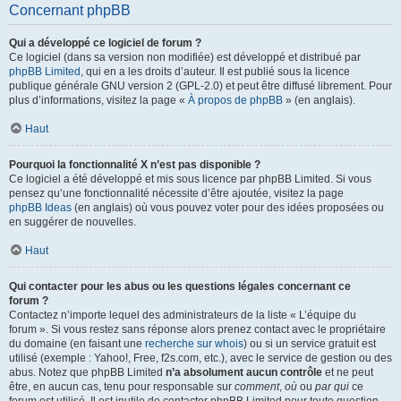
Concernant phpBB
Qui a développé ce logiciel de forum ?
Ce logiciel (dans sa version non modifiée) est développé et distribué par
phpBB Limited
, qui en a les droits d’auteur. Il est publié sous la licence
publique générale GNU version 2 (GPL-2.0) et peut être diffusé librement. Pour
plus d’informations, visitez la page «
À propos de phpBB
» (en anglais).
Haut
Pourquoi la fonctionnalité X n’est pas disponible ?
Ce logiciel a été développé et mis sous licence par phpBB Limited. Si vous
pensez qu’une fonctionnalité nécessite d’être ajoutée, visitez la page
phpBB Ideas
(en anglais) où vous pouvez voter pour des idées proposées ou
en suggérer de nouvelles.
Haut
Qui contacter pour les abus ou les questions légales concernant ce
forum ?
Contactez n’importe lequel des administrateurs de la liste « L’équipe du
forum ». Si vous restez sans réponse alors prenez contact avec le propriétaire
du domaine (en faisant une
recherche sur whois
) ou si un service gratuit est
utilisé (exemple : Yahoo!, Free, f2s.com, etc.), avec le service de gestion ou des
abus. Notez que phpBB Limited
n’a absolument aucun contrôle
et ne peut
être, en aucun cas, tenu pour responsable sur
comment
,
où
ou
par qui
ce