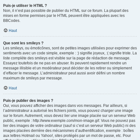
Puis-je utiliser le HTML ?
Non, il n’est pas possible de publier du HTML sur ce forum. La plupart des
mises en forme permises par le HTML peuvent être appliquées avec les
BBCodes.
Haut
Que sont les smileys ?
Les smileys, ou émoticônes, sont de petites images utilisées pour exprimer des
sentiments avec un code simple, exemple : :) signifie joyeux, :( signifie triste. La
liste complète des smileys est visible sur la page de rédaction de message.
Essayez toutefois de ne pas en abuser. Ils peuvent rapidement rendre un
message illisible et un modérateur peut décider de les retirer ou simplement
d’effacer le message. L’administrateur peut aussi avoir défini un nombre
maximum de smileys par message.
Haut
Puis-je publier des images ?
Oui, vous pouvez afficher des images dans vos messages. Par ailleurs, si
l’administrateur a autorisé les fichiers joints, vous pouvez charger une image
sur le forum. Autrement, vous devez lier une image placée sur un serveur Web
public, exemple : http://www.exemple.com/mon-image.gif. Vous ne pouvez pas
lier des images de votre ordinateur (sauf si c’est un serveur Web public) ni des
images placées derrière des mécanismes d’authentification, exemple : boîtes
aux lettres Hotmail ou Yahoo!, sites protégés par un mot de passe, etc. Pour