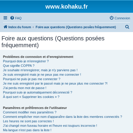
www.kohaku.fr
FAQ
Connexion
R
Index du forum
Foire aux questions (Questions posées fréquemment)
e
Foire aux questions (Questions posées
c
fréquemment)
h
e
Problèmes de connexion et d’enregistrement
Pourquoi dois-je m’enregistrer ?
r
Que signifie COPPA ?
c
Je souhaite m’enregistrer, mais je n’y parviens pas !
Je suis enregistré mais je ne peux pas me connecter !
h
Pourquoi ne puis-je pas me connecter ?
Je me suis enregistré par le passé mais je ne peux plus me connecter ?!
e
J’ai perdu mon mot de passe !
r
Pourquoi suis-je automatiquement déconnecté ?
À quoi sert « Supprimer les cookies » ?
Paramètres et préférences de l’utilisateur
Comment modifier mes paramètres ?
Comment empêcher mon nom d’apparaître dans la liste des membres connectés ?
Les heures ne sont pas correctes !
J’ai changé mon fuseau horaire et l’heure est toujours incorrecte !
Ma langue n’est pas dans la liste !