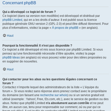
Concernant phpBB
Qui a développé ce logiciel de forum ?
Ce logiciel (dans sa version non modifiée) est développé et distribué par
phpBB Limited
, qui en a les droits d’auteur. Il est publié sous la licence
publique générale GNU version 2 (GPL-2.0) et peut être diffusé librement. Pour
plus d’informations, visitez la page «
À propos de phpBB
» (en anglais).
Haut
Pourquoi la fonctionnalité X n’est pas disponible ?
Ce logiciel a été développé et mis sous licence par phpBB Limited. Si vous
pensez qu’une fonctionnalité nécessite d’être ajoutée, visitez la page
phpBB Ideas
(en anglais) où vous pouvez voter pour des idées proposées ou
en suggérer de nouvelles.
Haut
Qui contacter pour les abus ou les questions légales concernant ce
forum ?
Contactez n’importe lequel des administrateurs de la liste « L’équipe du
forum ». Si vous restez sans réponse alors prenez contact avec le propriétaire
du domaine (en faisant une
recherche sur whois
) ou si un service gratuit est
utilisé (exemple : Yahoo!, Free, f2s.com, etc.), avec le service de gestion ou des
abus. Notez que phpBB Limited
n’a absolument aucun contrôle
et ne peut
être, en aucun cas, tenu pour responsable sur
comment
,
où
ou
par qui
ce