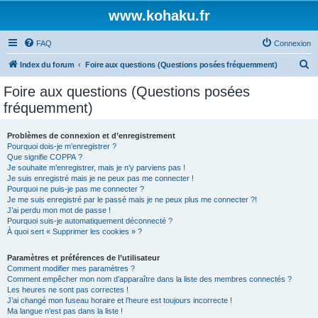
www.kohaku.fr
FAQ
Connexion
R
Index du forum
Foire aux questions (Questions posées fréquemment)
e
Foire aux questions (Questions posées
c
fréquemment)
h
e
Problèmes de connexion et d’enregistrement
Pourquoi dois-je m’enregistrer ?
r
Que signifie COPPA ?
c
Je souhaite m’enregistrer, mais je n’y parviens pas !
Je suis enregistré mais je ne peux pas me connecter !
h
Pourquoi ne puis-je pas me connecter ?
Je me suis enregistré par le passé mais je ne peux plus me connecter ?!
e
J’ai perdu mon mot de passe !
r
Pourquoi suis-je automatiquement déconnecté ?
À quoi sert « Supprimer les cookies » ?
Paramètres et préférences de l’utilisateur
Comment modifier mes paramètres ?
Comment empêcher mon nom d’apparaître dans la liste des membres connectés ?
Les heures ne sont pas correctes !
J’ai changé mon fuseau horaire et l’heure est toujours incorrecte !
Ma langue n’est pas dans la liste !