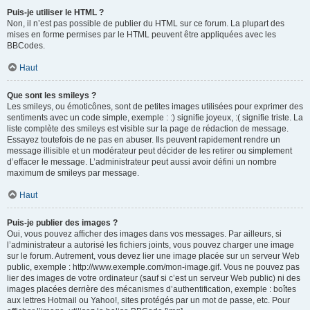
Puis-je utiliser le HTML ?
Non, il n’est pas possible de publier du HTML sur ce forum. La plupart des
mises en forme permises par le HTML peuvent être appliquées avec les
BBCodes.
Haut
Que sont les smileys ?
Les smileys, ou émoticônes, sont de petites images utilisées pour exprimer des
sentiments avec un code simple, exemple : :) signifie joyeux, :( signifie triste. La
liste complète des smileys est visible sur la page de rédaction de message.
Essayez toutefois de ne pas en abuser. Ils peuvent rapidement rendre un
message illisible et un modérateur peut décider de les retirer ou simplement
d’effacer le message. L’administrateur peut aussi avoir défini un nombre
maximum de smileys par message.
Haut
Puis-je publier des images ?
Oui, vous pouvez afficher des images dans vos messages. Par ailleurs, si
l’administrateur a autorisé les fichiers joints, vous pouvez charger une image
sur le forum. Autrement, vous devez lier une image placée sur un serveur Web
public, exemple : http://www.exemple.com/mon-image.gif. Vous ne pouvez pas
lier des images de votre ordinateur (sauf si c’est un serveur Web public) ni des
images placées derrière des mécanismes d’authentification, exemple : boîtes
aux lettres Hotmail ou Yahoo!, sites protégés par un mot de passe, etc. Pour