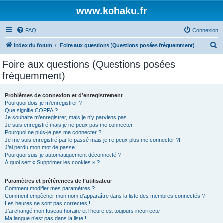
www.kohaku.fr
FAQ
Connexion
R
Index du forum
Foire aux questions (Questions posées fréquemment)
e
Foire aux questions (Questions posées
c
fréquemment)
h
e
Problèmes de connexion et d’enregistrement
Pourquoi dois-je m’enregistrer ?
r
Que signifie COPPA ?
c
Je souhaite m’enregistrer, mais je n’y parviens pas !
Je suis enregistré mais je ne peux pas me connecter !
h
Pourquoi ne puis-je pas me connecter ?
Je me suis enregistré par le passé mais je ne peux plus me connecter ?!
e
J’ai perdu mon mot de passe !
r
Pourquoi suis-je automatiquement déconnecté ?
À quoi sert « Supprimer les cookies » ?
Paramètres et préférences de l’utilisateur
Comment modifier mes paramètres ?
Comment empêcher mon nom d’apparaître dans la liste des membres connectés ?
Les heures ne sont pas correctes !
J’ai changé mon fuseau horaire et l’heure est toujours incorrecte !
Ma langue n’est pas dans la liste !