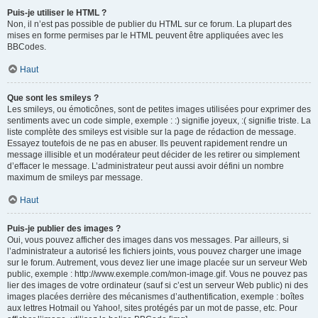
Puis-je utiliser le HTML ?
Non, il n’est pas possible de publier du HTML sur ce forum. La plupart des
mises en forme permises par le HTML peuvent être appliquées avec les
BBCodes.
Haut
Que sont les smileys ?
Les smileys, ou émoticônes, sont de petites images utilisées pour exprimer des
sentiments avec un code simple, exemple : :) signifie joyeux, :( signifie triste. La
liste complète des smileys est visible sur la page de rédaction de message.
Essayez toutefois de ne pas en abuser. Ils peuvent rapidement rendre un
message illisible et un modérateur peut décider de les retirer ou simplement
d’effacer le message. L’administrateur peut aussi avoir défini un nombre
maximum de smileys par message.
Haut
Puis-je publier des images ?
Oui, vous pouvez afficher des images dans vos messages. Par ailleurs, si
l’administrateur a autorisé les fichiers joints, vous pouvez charger une image
sur le forum. Autrement, vous devez lier une image placée sur un serveur Web
public, exemple : http://www.exemple.com/mon-image.gif. Vous ne pouvez pas
lier des images de votre ordinateur (sauf si c’est un serveur Web public) ni des
images placées derrière des mécanismes d’authentification, exemple : boîtes
aux lettres Hotmail ou Yahoo!, sites protégés par un mot de passe, etc. Pour