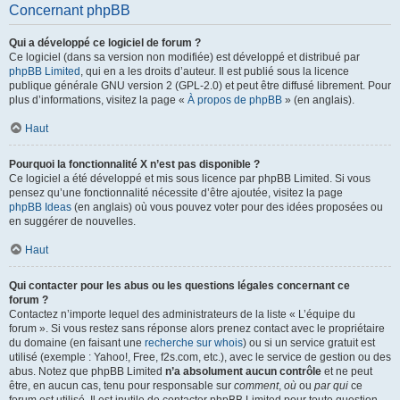
Concernant phpBB
Qui a développé ce logiciel de forum ?
Ce logiciel (dans sa version non modifiée) est développé et distribué par
phpBB Limited
, qui en a les droits d’auteur. Il est publié sous la licence
publique générale GNU version 2 (GPL-2.0) et peut être diffusé librement. Pour
plus d’informations, visitez la page «
À propos de phpBB
» (en anglais).
Haut
Pourquoi la fonctionnalité X n’est pas disponible ?
Ce logiciel a été développé et mis sous licence par phpBB Limited. Si vous
pensez qu’une fonctionnalité nécessite d’être ajoutée, visitez la page
phpBB Ideas
(en anglais) où vous pouvez voter pour des idées proposées ou
en suggérer de nouvelles.
Haut
Qui contacter pour les abus ou les questions légales concernant ce
forum ?
Contactez n’importe lequel des administrateurs de la liste « L’équipe du
forum ». Si vous restez sans réponse alors prenez contact avec le propriétaire
du domaine (en faisant une
recherche sur whois
) ou si un service gratuit est
utilisé (exemple : Yahoo!, Free, f2s.com, etc.), avec le service de gestion ou des
abus. Notez que phpBB Limited
n’a absolument aucun contrôle
et ne peut
être, en aucun cas, tenu pour responsable sur
comment
,
où
ou
par qui
ce